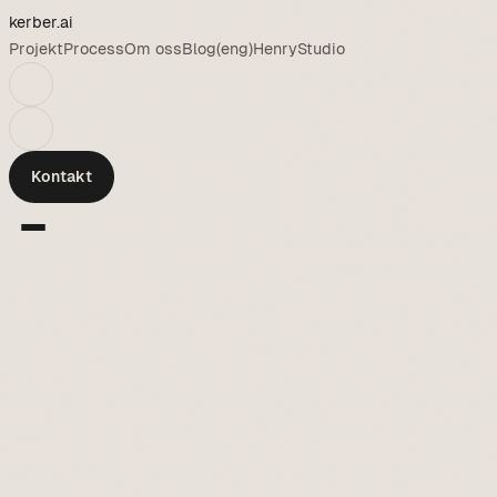
kerber
.ai
Projekt
Process
Om oss
Blog
(eng)
Henry
Studio
Kontakt