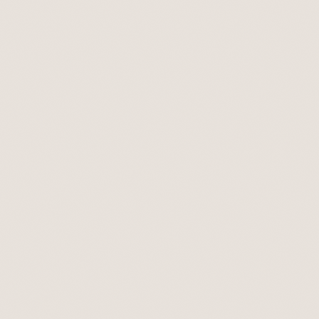
0
År
0+
AI-agenter