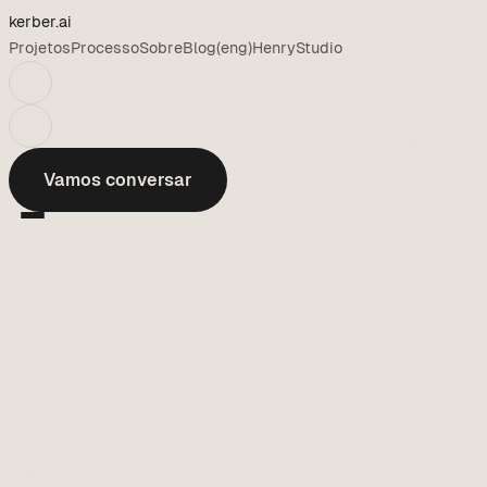
kerber
.ai
Projetos
Processo
Sobre
Blog
(eng)
Henry
Studio
Vamos conversar