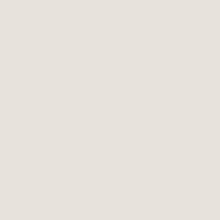
eparação—apenas traga suas ideias.
erir comunicação assíncrona.