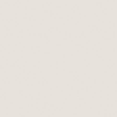
alex@kerber.ai
LinkedIn
Conecte-se profissionalmente ou envie uma DM.
Conectar no LinkedIn