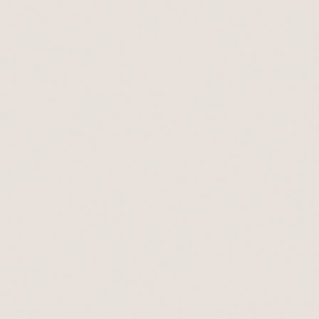
Agendar chamada
30 minutos para explorar possibilidades. Sem pr
Agendar chamada
Enviar email
Para briefs de projeto detalhados ou quando pref